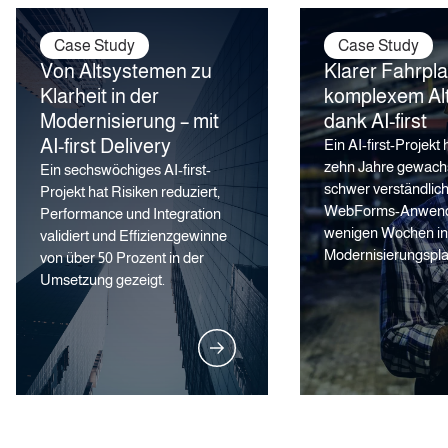
Case Study
Case Study
Von Altsystemen zu
Klarer Fahrpla
Klarheit in der
komplexem Al
Modernisierung – mit
dank AI-first
AI-first Delivery
Ein AI-first-Projekt
zehn Jahre gewach
Ein sechswöchiges AI-first-
schwer verständlic
Projekt hat Risiken reduziert,
WebForms-Anwendu
Performance und Integration
wenigen Wochen in 
validiert und Effizienzgewinne
Modernisierungspla
von über 50 Prozent in der
Umsetzung gezeigt.