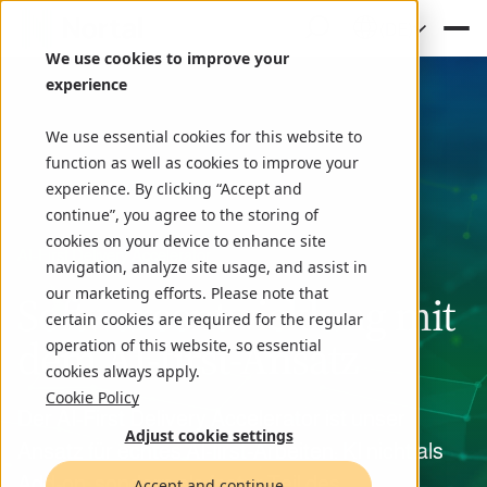
(DE)
We use cookies to improve your
experience
We use essential cookies for this website to
function as well as cookies to improve your
experience. By clicking “Accept and
continue”, you agree to the storing of
cookies on your device to enhance site
AI‑First Delivery Accelerator
navigation, analyze site usage, and assist in
our marketing efforts. Please note that
Softwareentwicklung mit
certain cookies are required for the regular
dem AI-first-Ansatz
operation of this website, so essential
cookies always apply.
Cookie Policy
Der AI-First Delivery Accelerator ist unser
Adjust cookie settings
Ansatz für echtes AI-first-Arbeiten: KI nicht als
Add-on, sondern als fester Teil des
Accept and continue