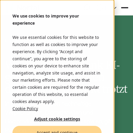
(DE)
We use cookies to improve your
experience
We use essential cookies for this website to
Erfolgsgeschichte
Dezember 18, 2025
function as well as cookies to improve your
experience. By clicking “Accept and
continue”, you agree to the storing of
Wie Stora Enso dank KI-
cookies on your device to enhance site
gestützter Prognosen
navigation, analyze site usage, and assist in
our marketing efforts. Please note that
dem volatilen Markt trotzt
certain cookies are required for the regular
operation of this website, so essential
cookies always apply.
In Branchen, in denen nachhaltige
Cookie Policy
Verpackungen, Biomaterialien und
Adjust cookie settings
Holzprodukte eine große Rolle spielen, gilt
Planung heute als Balanceakt.
Accept and continue