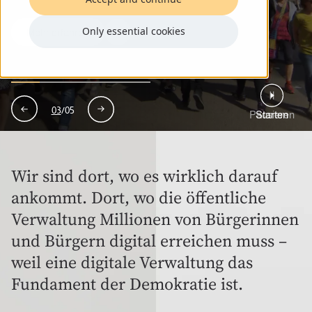
Only essential cookies
Mehr erfahren
Mehr erfahren
Mehr erfahren
Mehr erfahren
Zu Ihrem AI Hack
03
/
05
Pausieren
Pausieren
Pausieren
Starten
Wir sind dort, wo es wirklich darauf
ankommt. Dort, wo die öffentliche
Verwaltung Millionen von Bürgerinnen
und Bürgern digital erreichen muss –
weil eine digitale Verwaltung das
Fundament der Demokratie ist.