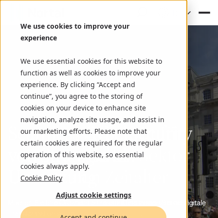
(DE)
We use cookies to improve your
experience
We use essential cookies for this website to
function as well as cookies to improve your
experience. By clicking “Accept and
continue”, you agree to the storing of
cookies on your device to enhance site
Kammern und Verbände:
navigation, analyze site usage, and assist in
KI-gestützte
Der nächste Schritt für
Seamless Cybersecurity
Nortal als
our marketing efforts. Please note that
certain cookies are required for the regular
Nortal AI Hack
Modernisierung von
den öffentlichen Sektor
von Strategie bis
Wirtschaftstreiber
operation of this website, so essential
cookies always apply.
Le
im digitalen Zeitalter
Umsetzung
gacy-Systemen
Cookie Policy
Ihre KI – einsatzbereit in 48 Stunden.
Wir unterstützen Kammern und Verbände bei der Entwicklung von
Strategien, um Prozesse und Services zu digitalisieren und
Adjust cookie settings
Ende-zu-Ende-Modernisierung von Altsystemen: Gesteuert von
Höhere Produktivität, mehr Resilienz und starkes Vertrauen in
Machen Sie Ihre Organisation resilient und treiben Sie die digitale
nahtlose Ende-zu-Ende Lösungen zu schaffen – flexibel und
Der schnellste Weg, um Ihre unternehmerischen
Menschen, beschleunigt mit KI.
eine bürgerorientierte öffentliche Verwaltung.
Transformation voran.
skalierbar.
Herausforderungen in eine KI-Lösung zu verwandeln
Accept and continue