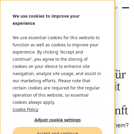
(DE)
We use cookies to improve your
experience
We use essential cookies for this website to
Case study
Juni 17, 2026
function as well as cookies to improve your
experience. By clicking “Accept and
von Nortal
continue”, you agree to the storing of
cookies on your device to enhance site
Digitale Kollaboration für
navigation, analyze site usage, and assist in
our marketing efforts. Please note that
Rapunzel Naturkost: Mit
certain cookies are required for the regular
der Atlassian Cloud
operation of this website, so essential
cookies always apply.
zusammen in die Zukunft
Cookie Policy
Adjust cookie settings
Traditions- und Zukunftsunternehmen in einem?
Accept and continue