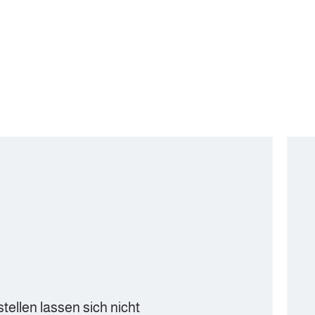
4. Rem
 sich nicht
Hier wird 