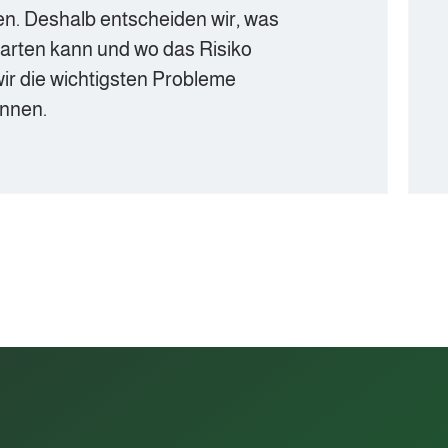
entscheiden wir, was
Updates, k
und wo das Risiko
sperren Zu
tigsten Probleme
abgeschalt
Risiken in d